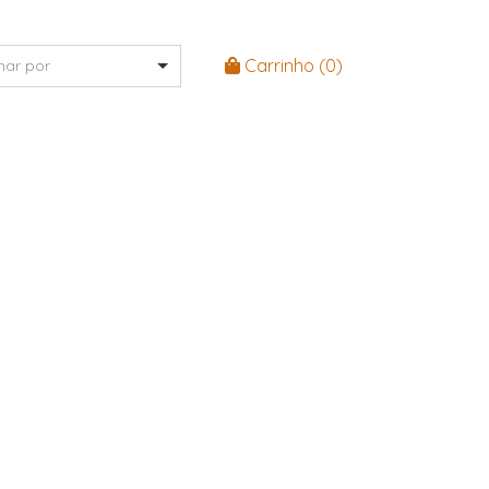
Carrinho (
0
)
nar por