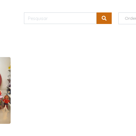
Orde
s