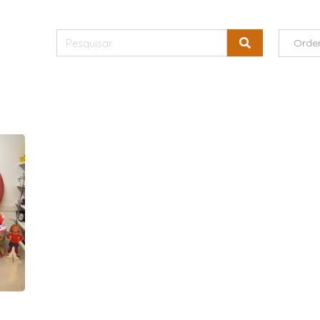
Orde
s