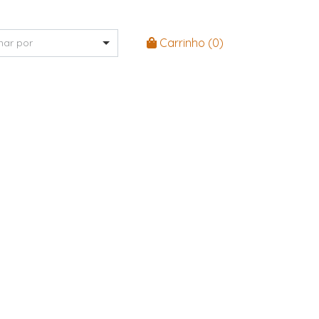
Carrinho (
0
)
nar por