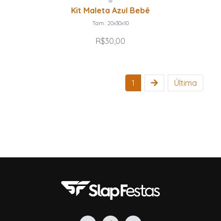
Kit Maleta Azul Bebê
Tam.: 20x30x10
R$30,00
1
Última