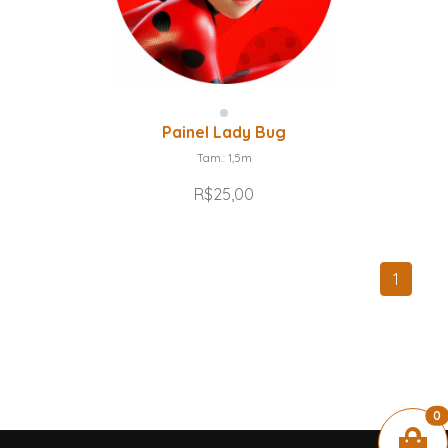
Painel Lady Bug
Tam.: 1,5m
R$25,00
1
0