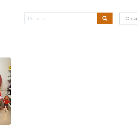
Orde
s