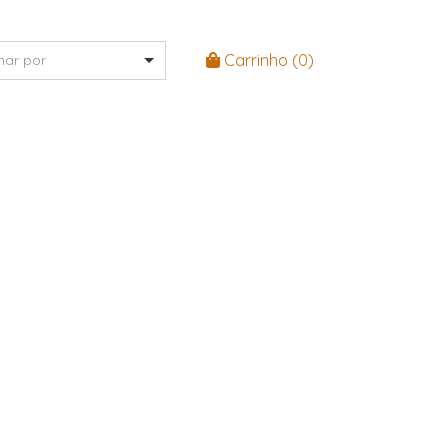
Carrinho (
0
)
nar por