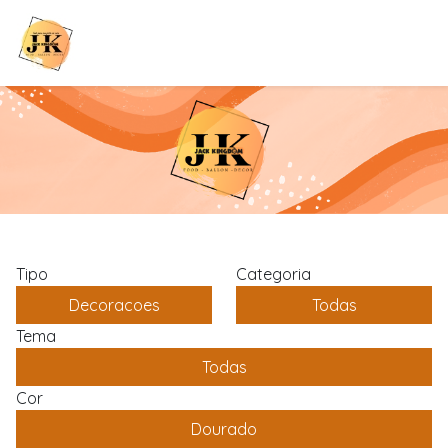
Tipo
Categoria
Decoracoes
Todas
Tema
Todas
Cor
Dourado